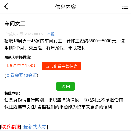
信息内容
车间女工
宁城人才网 2026.08.09
举报
招聘18周岁一45岁的车间女工，计件工资约3500一5000元，试
用期2个月，交五险，有年薪假，年底福利
联系人手机/微信：
136****4393
点击查看完整信息
(
查看需要10金币
)
特此声明：
信息真伪请自行辨别，求职应聘须谨慎，网站对此不承担任何
保证或连带责任! 希望我们的平台能为您带来更多的便利！
[
联系客服
]
[
最新找人才
]